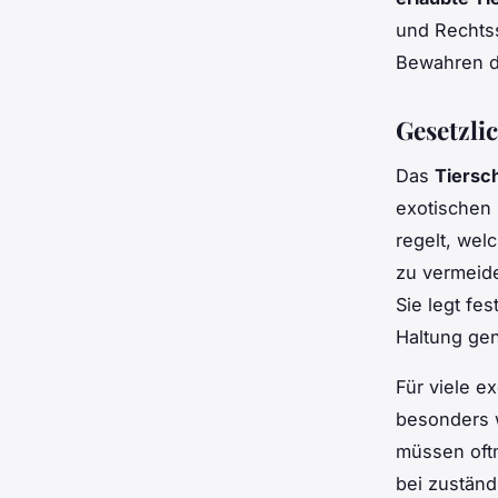
und Rechts
Bewahren de
Gesetzli
Das
Tiersc
exotischen 
regelt, we
zu vermeid
Sie legt fe
Haltung gen
Für viele e
besonders w
müssen oftm
bei zuständ