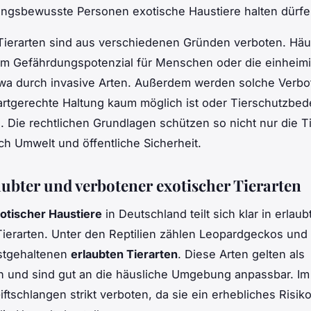
ungsbewusste Personen exotische Haustiere halten dürfe
ierarten sind aus verschiedenen Gründen verboten. Häuf
rem Gefährdungspotenzial für Menschen oder die einheim
twa durch invasive Arten. Außerdem werden solche Verbo
artgerechte Haltung kaum möglich ist oder Tierschutzbe
 Die rechtlichen Grundlagen schützen so nicht nur die Ti
h Umwelt und öffentliche Sicherheit.
laubter und verbotener exotischer Tierarten
xotischer Haustiere
in Deutschland teilt sich klar in erlau
ierarten. Unter den Reptilien zählen Leopardgeckos und
stgehaltenen
erlaubten Tierarten
. Diese Arten gelten als
h und sind gut an die häusliche Umgebung anpassbar. I
iftschlangen strikt verboten, da sie ein erhebliches Risik