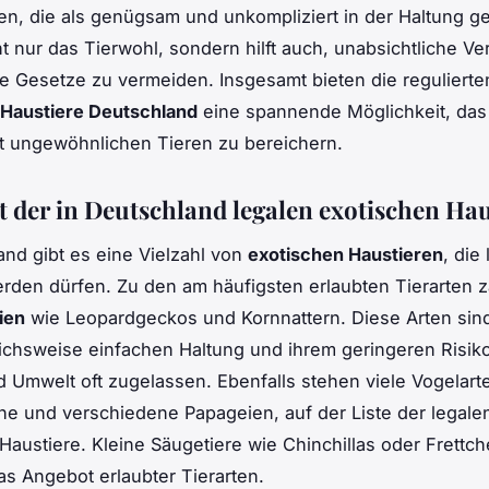
en, die als genügsam und unkompliziert in der Haltung ge
ht nur das Tierwohl, sondern hilft auch, unabsichtliche Ve
e Gesetze zu vermeiden. Insgesamt bieten die regulierte
 Haustiere Deutschland
eine spannende Möglichkeit, das
t ungewöhnlichen Tieren zu bereichern.
t der in Deutschland legalen exotischen Hau
and gibt es eine Vielzahl von
exotischen Haustieren
, die 
rden dürfen. Zu den am häufigsten erlaubten Tierarten z
ien
wie Leopardgeckos und Kornnattern. Diese Arten sin
eichsweise einfachen Haltung und ihrem geringeren Risiko
Umwelt oft zugelassen. Ebenfalls stehen viele Vogelarte
che und verschiedene Papageien, auf der Liste der legale
Haustiere. Kleine Säugetiere wie Chinchillas oder Frettc
s Angebot erlaubter Tierarten.