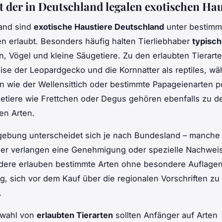
t der in Deutschland legalen exotischen Hau
land sind
exotische Haustiere Deutschland
unter bestimm
 erlaubt. Besonders häufig halten Tierliebhaber
typisch
en, Vögel und kleine Säugetiere. Zu den erlaubten Tierart
ise der Leopardgecko und die Kornnatter als reptiles, wä
n wie der Wellensittich oder bestimmte Papageienarten p
etiere wie Frettchen oder Degus gehören ebenfalls zu d
en Arten.
gebung unterscheidet sich je nach Bundesland – manche
er verlangen eine Genehmigung oder spezielle Nachweis
ndere erlauben bestimmte Arten ohne besondere Auflage
tig, sich vor dem Kauf über die regionalen Vorschriften zu
.
swahl von
erlaubten Tierarten
sollten Anfänger auf Arten