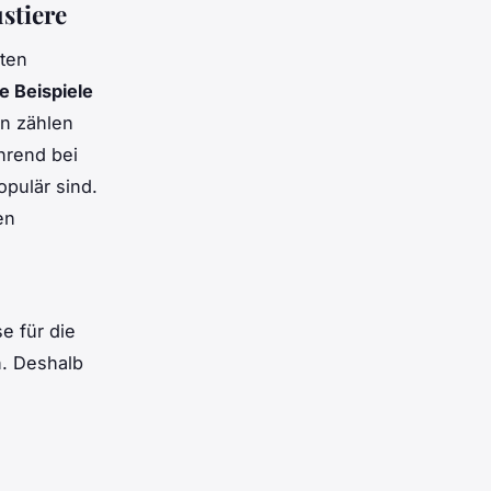
stiere
ten
e Beispiele
en zählen
hrend bei
opulär sind.
en
e für die
n. Deshalb