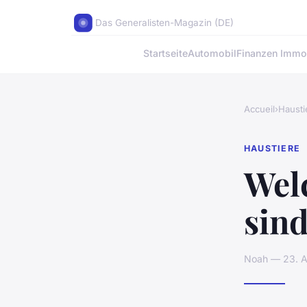
Das Generalisten-Magazin (DE)
Startseite
Automobil
Finanzen Immob
Accueil
›
Hausti
HAUSTIERE
Wel
sind
Noah — 23. Ap