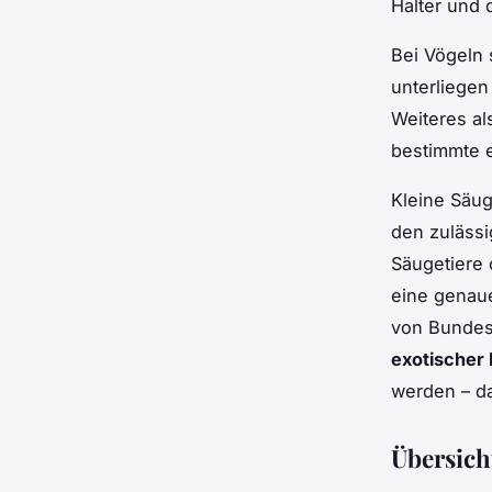
Halter und 
Bei Vögeln 
unterliege
Weiteres al
bestimmte e
Kleine Säug
den zulässi
Säugetiere 
eine genaue
von Bundesl
exotischer 
werden – d
Übersich