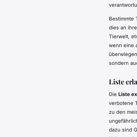
verantwort
Bestimmte T
dies an ih
Tierwelt, e
wenn eine 
überwiegen.
sondern auc
Liste er
Die
Liste e
verbotene T
zu den mei
ungefährlic
dazu sind G