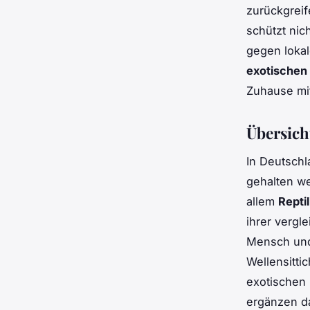
zurückgreif
schützt nic
gegen lokal
exotischen
Zuhause mi
Übersich
In Deutschl
gehalten we
allem
Reptil
ihrer vergl
Mensch und 
Wellensitti
exotischen 
ergänzen da