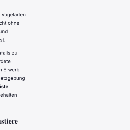
e Vogelarten
cht ohne
 und
st.
falls zu
rdete
em Erwerb
esetzgebung
iste
gehalten
stiere