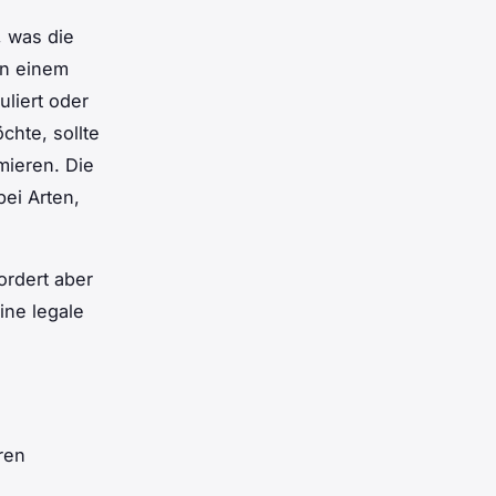
, was die
in einem
liert oder
chte, sollte
mieren. Die
ei Arten,
ordert aber
ine legale
ren