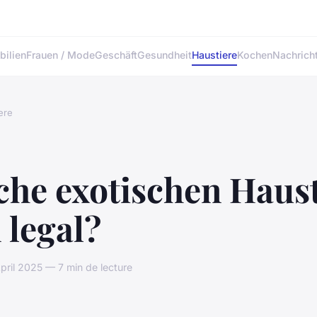
ilien
Frauen / Mode
Geschäft
Gesundheit
Haustiere
Kochen
Nachrich
ere
che exotischen Haust
 legal?
ril 2025 — 7 min de lecture