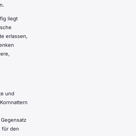
n.
ig liegt
ische
te erlassen,
denken
ere,
bte und
 Kornnattern
m Gegensatz
o für den