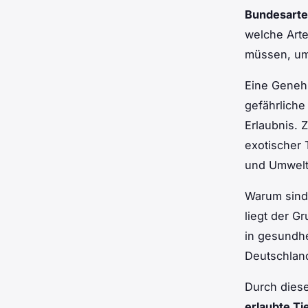
Bundesart
welche Arte
müssen, um
Eine Genehm
gefährliche
Erlaubnis. 
exotischer 
und Umwelt
Warum sin
liegt der G
in gesundhe
Deutschlan
Durch diese
erlaubte Ti