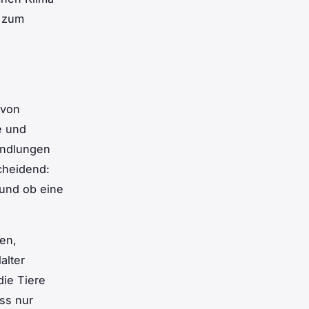
d zum
 von
e und
andlungen
heidend:
 und ob eine
en,
alter
ie Tiere
ss nur