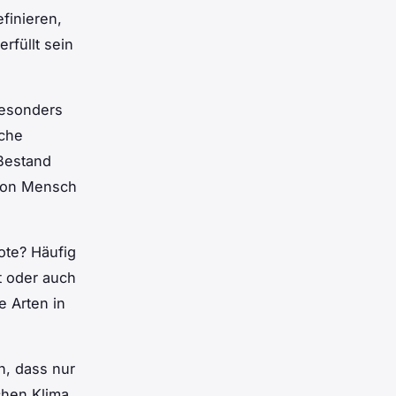
finieren,
füllt sein
besonders
iche
 Bestand
 von Mensch
ote? Häufig
t oder auch
e Arten in
n, dass nur
chen Klima