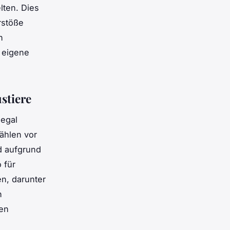
lten. Dies
rstöße
n
 eigene
stiere
legal
ählen vor
d aufgrund
 für
n, darunter
n
hen