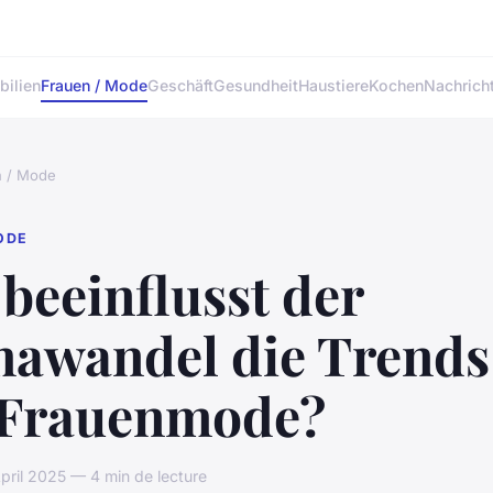
ilien
Frauen / Mode
Geschäft
Gesundheit
Haustiere
Kochen
Nachrich
n / Mode
ODE
beeinflusst der
mawandel die Trends
 Frauenmode?
ril 2025 — 4 min de lecture