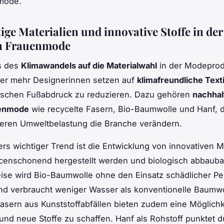
mode.
ige Materialien und innovative Stoffe in der
en Frauenmode
ss des
Klimawandels auf die Materialwahl
in der Modeprodu
er mehr Designerinnen setzen auf
klimafreundliche Texti
ischen Fußabdruck zu reduzieren. Dazu gehören
nachhal
uenmode
wie recycelte Fasern, Bio-Baumwolle und Hanf, 
geren Umweltbelastung die Branche verändern.
rs wichtiger Trend ist die Entwicklung von innovativen Ma
censchonend hergestellt werden und biologisch abbaubar
ise wird Bio-Baumwolle ohne den Einsatz schädlicher Pe
nd verbraucht weniger Wasser als konventionelle Baumwo
asern aus Kunststoffabfällen bieten zudem eine Möglichke
und neue Stoffe zu schaffen. Hanf als Rohstoff punktet d