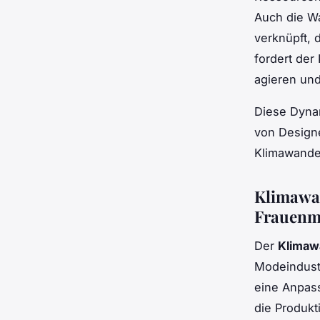
Auch die Wa
verknüpft, 
fordert der
agieren und
Diese Dynam
von Design
Klimawande
Klimawan
Frauenm
Der
Klimaw
Modeindust
eine Anpass
die Produkt