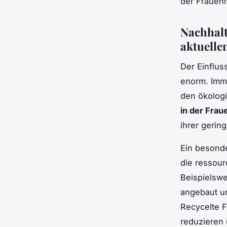
der Frauen
Nachhalt
aktuell
Der Einflu
enorm. Imm
den ökolog
in der Fra
ihrer gerin
Ein besonde
die ressour
Beispielswe
angebaut u
Recycelte F
reduzieren 