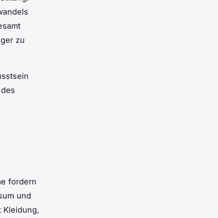
awandels
gesamt
iger zu
usstsein
 des
e fordern
nsum und
 Kleidung,