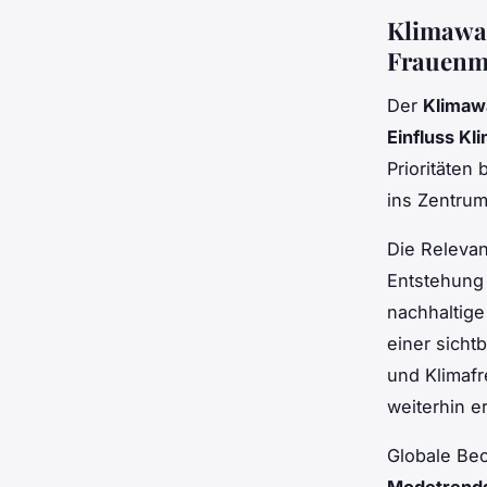
Klimawan
Frauenm
Der
Klimaw
Einfluss K
Prioritäten
ins Zentru
Die Relevan
Entstehung
nachhaltige
einer sichtb
und Klimaf
weiterhin er
Globale Be
Modetrend