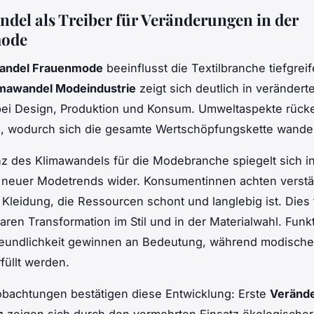
del als Treiber für Veränderungen in der
ode
andel Frauenmode
beeinflusst die Textilbranche tiefgrei
limawandel Modeindustrie
zeigt sich deutlich in verändert
 bei Design, Produktion und Konsum. Umweltaspekte rücke
m, wodurch sich die gesamte Wertschöpfungskette wandel
z des Klimawandels für die Modebranche spiegelt sich i
 neuer Modetrends wider. Konsumentinnen achten verstär
 Kleidung, die Ressourcen schont und langlebig ist. Dies 
aren Transformation im Stil und in der Materialwahl. Funkt
reundlichkeit gewinnen an Bedeutung, während modisch
füllt werden.
obachtungen bestätigen diese Entwicklung: Erste
Veränd
s
zeigen sich durch den vermehrten Einsatz ökologischer