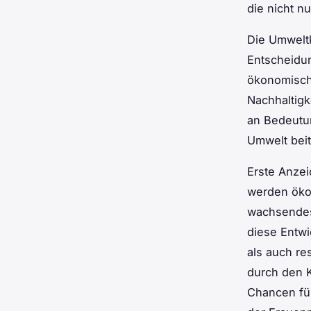
die nicht n
Die Umweltk
Entscheidu
ökonomisch
Nachhaltigk
an Bedeutu
Umwelt beit
Erste Anze
werden ökol
wachsendes
diese Entwi
als auch r
durch den K
Chancen für