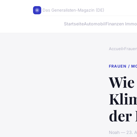
Das Generalisten-Magazin (DE)
Startseite
Automobil
Finanzen Immob
Accueil
›
Fraue
FRAUEN / M
Wie 
Kli
der
Noah — 23. Ap