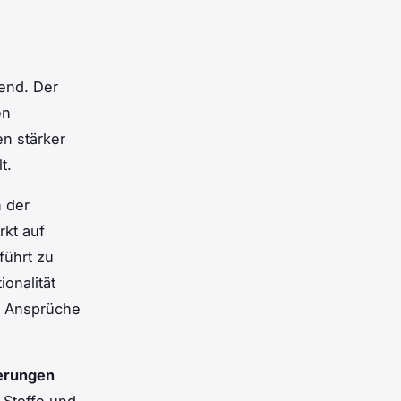
fend. Der
en
n stärker
t.
n der
kt auf
führt zu
ionalität
e Ansprüche
erungen
 Stoffe und