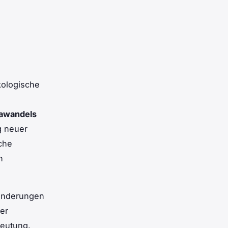
kologische
mawandels
g neuer
che
n
ränderungen
er
deutung.