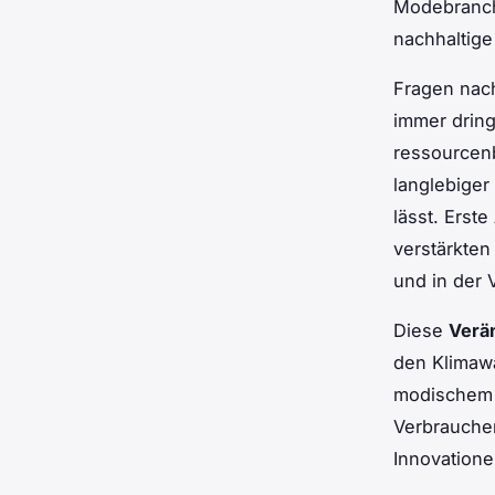
Modebranche
nachhaltig
Fragen na
immer dring
ressourcenb
langlebiger
lässt. Erst
verstärkten
und in der 
Diese
Verä
den Klimawa
modischem A
Verbrauche
Innovatione