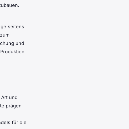
nzubauen.
age seitens
 zum
rschung und
 Produktion
 Art und
te prägen
dels für die