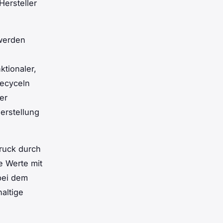
ersteller
erden
ktionaler,
recyceln
er
serstellung
Druck durch
e Werte mit
bei dem
altige