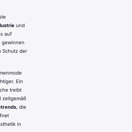
ste
ustrie
und
s auf
ns gewinnen
 Schutz der
Damenmode
tiger. Ein
he treibt
hl zeitgemäß
trends
, die
fnet
sthetik in