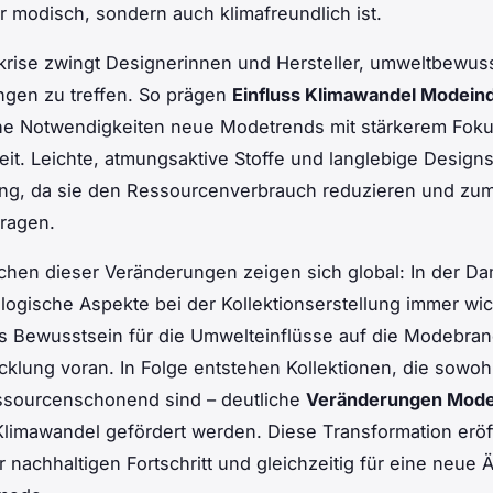
ur modisch, sondern auch klimafreundlich ist.
rise zwingt Designerinnen und Hersteller, umweltbewus
ngen zu treffen. So prägen
Einfluss Klimawandel Modeind
e Notwendigkeiten neue Modetrends mit stärkerem Foku
eit. Leichte, atmungsaktive Stoffe und langlebige Desig
ng, da sie den Ressourcenverbrauch reduzieren und zum
ragen.
ichen dieser Veränderungen zeigen sich global: In der 
ogische Aspekte bei der Kollektionserstellung immer wich
 Bewusstsein für die Umwelteinflüsse auf die Modebranc
cklung voran. In Folge entstehen Kollektionen, die sowo
essourcenschonend sind – deutliche
Veränderungen Mode
limawandel gefördert werden. Diese Transformation eröf
 nachhaltigen Fortschritt und gleichzeitig für eine neue Ä