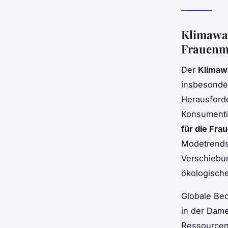
Klimawan
Frauenm
Der
Klimaw
insbesonder
Herausforde
Konsumentin
für die Fr
Modetrends 
Verschiebun
ökologisch
Globale Be
in der Dame
Ressourcen