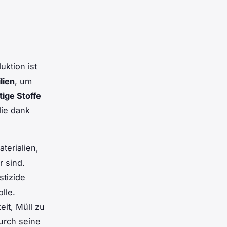
ktion ist
lien
, um
tige Stoffe
die dank
terialien,
 sind.
stizide
lle.
it, Müll zu
urch seine