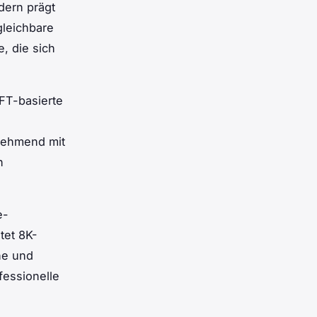
ndern prägt
leichbare
, die sich
NFT-basierte
nehmend mit
n
e-
tet 8K-
he und
fessionelle