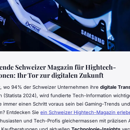
ende Schweizer Magazin für Hightech-
onen: Ihr Tor zur digitalen Zukunft
eit, wo 94% der Schweizer Unternehmen ihre
digitale Tra
n (Statista 2024), wird fundierte Tech-Information wichtig
e immer einen Schritt voraus sein bei Gaming-Trends un
en? Entdecken Sie
ein Schweizer Hightech-Magazin erleb
husiasten und Tech-Profis gleichermassen mit präzisen 
n Kaufberatungen und aktuellen
Technologie-Insights
ver