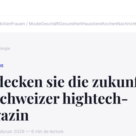
ilien
Frauen / Mode
Geschäft
Gesundheit
Haustiere
Kochen
Nachrich
logie
IE
ecken sie die zukun
schweizer hightech-
azin
ebruar 2026 — 6 min de lecture