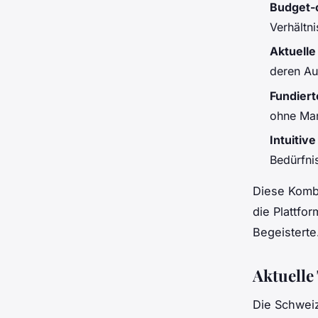
Budget-o
Verhältn
Aktuell
deren Au
Fundiert
ohne Mar
Intuitive
Bedürfni
Diese Komb
die Plattfo
Begeisterte
Aktuelle
Die Schweiz