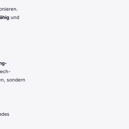
onieren.
ähig
und
ng-
Tech-
gen, sondern
jedes