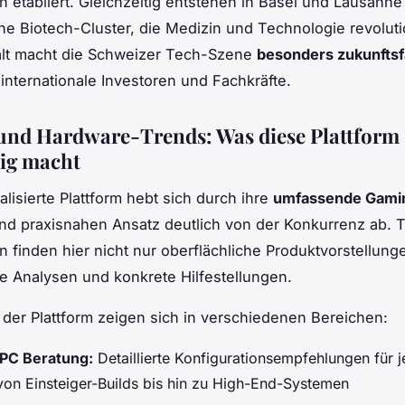
n etabliert. Gleichzeitig entstehen in Basel und Lausanne
 Biotech-Cluster, die Medizin und Technologie revoluti
alt macht die Schweizer Tech-Szene
besonders zukunftsf
r internationale Investoren und Fachkräfte.
nd Hardware-Trends: Was diese Plattform
tig macht
alisierte Plattform hebt sich durch ihre
umfassende Gami
d praxisnahen Ansatz deutlich von der Konkurrenz ab. 
n finden hier nicht nur oberflächliche Produktvorstellun
de Analysen und konkrete Hilfestellungen.
 der Plattform zeigen sich in verschiedenen Bereichen:
PC Beratung:
Detaillierte Konfigurationsempfehlungen für 
von Einsteiger-Builds bis hin zu High-End-Systemen