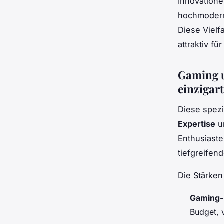
Innovatione
hochmoderne
Diese Vielf
attraktiv fü
Gaming u
einzigar
Diese spezi
Expertise
un
Enthusiaste
tiefgreifen
Die Stärken
Gaming-
Budget, 