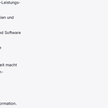
-Leistungs-
gien und
nd Software
e
eit macht
h-
ormation.