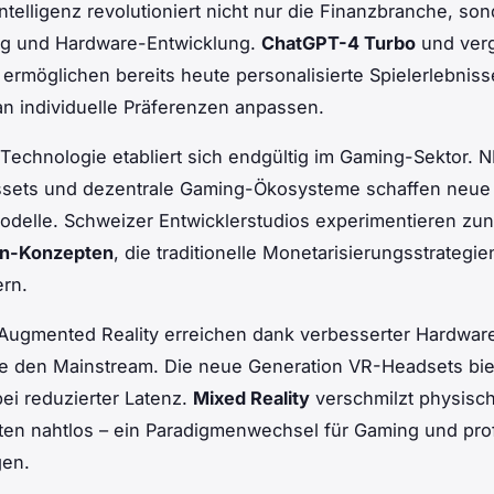
Intelligenz revolutioniert nicht nur die Finanzbranche, so
g und Hardware-Entwicklung.
ChatGPT-4 Turbo
und verg
ermöglichen bereits heute personalisierte Spielerlebnisse
 an individuelle Präferenzen anpassen.
Technologie etabliert sich endgültig im Gaming-Sektor. 
sets und dezentrale Gaming-Ökosysteme schaffen neue
odelle. Schweizer Entwicklerstudios experimentieren zu
rn-Konzepten
, die traditionelle Monetarisierungsstrategie
rn.
 Augmented Reality erreichen dank verbesserter Hardwar
e den Mainstream. Die neue Generation VR-Headsets bie
ei reduzierter Latenz.
Mixed Reality
verschmilzt physisc
lten nahtlos – ein Paradigmenwechsel für Gaming und pro
en.