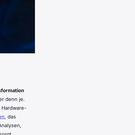
nsformation
er denn je.
d Hardware-
en
, das
Analysen,
sorgt.