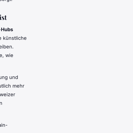
ist
h-Hubs
 künstliche
eiben.
e, wie
hung und
utlich mehr
hweizer
n
ain-