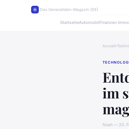
Das Generalisten-Magazin (DE)
Startseite
Automobil
Finanzen Immob
Accueil
›
Techno
TECHNOLOG
Entd
im 
mag
Noah — 20. F