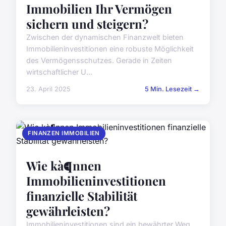
Immobilien Ihr Vermögen
sichern und steigern?
Zwischen der dynamischen Finanzwelt bieten
Immobilieninvestitionen eine robuste Möglichkeit
des Vermögensschutzes. Gerade in Zeiten
wirtschaftlicher U...
23. April 2025
5 Min. Lesezeit →
FINANZEN IMMOBILIEN
Wie kà¶nnen
Immobilieninvestitionen
finanzielle Stabilität
gewährleisten?
Immobilieninvestitionen sind ein bewährter Weg,