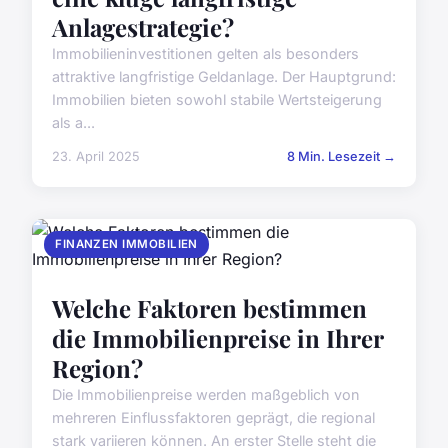
Anlagestrategie?
Immobilieninvestitionen gelten als besonders
attraktive langfristige Geldanlage. Der Hauptgrund:
Immobilien bieten sowohl stabile Wertsteigerung
als a...
23. April 2025
8 Min. Lesezeit →
FINANZEN IMMOBILIEN
Welche Faktoren bestimmen
die Immobilienpreise in Ihrer
Region?
Die Immobilienpreise werden maßgeblich von
mehreren Einflussfaktoren geprägt, die regional
stark variieren können. An erster Stelle steht die