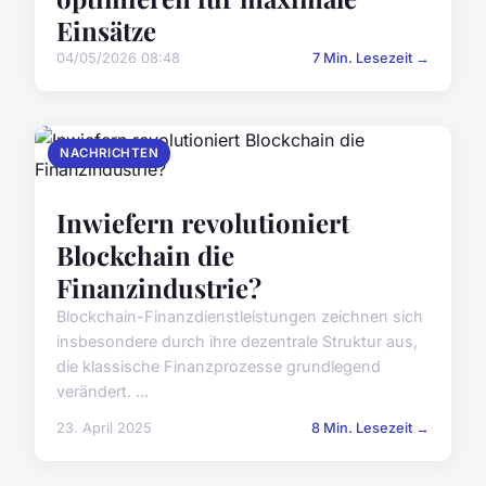
Einsätze
04/05/2026 08:48
7 Min. Lesezeit →
NACHRICHTEN
Inwiefern revolutioniert
Blockchain die
Finanzindustrie?
Blockchain-Finanzdienstleistungen zeichnen sich
insbesondere durch ihre dezentrale Struktur aus,
die klassische Finanzprozesse grundlegend
verändert. ...
23. April 2025
8 Min. Lesezeit →