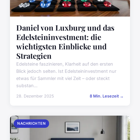
Daniel von Luxburg und das
Edelsteininvestment: die
wichtigsten Einblicke und
Strategien
Edelsteine faszinieren, Klarheit auf den ersten
Blick jedoch selten. Ist Edelsteininvestment nur
etwas für Sammler mit viel Zeit – oder steckt
substan...
28. Dezember 2025
8 Min. Lesezeit →
NACHRICHTEN