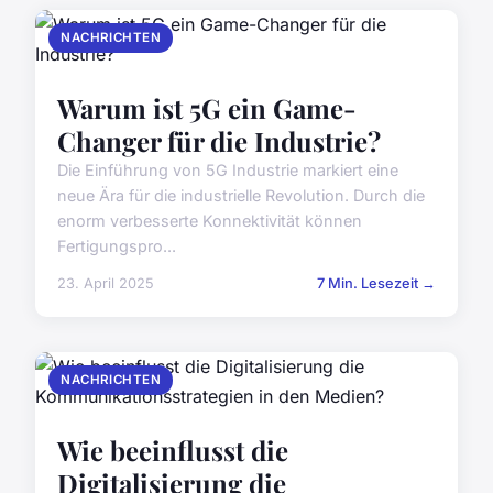
NACHRICHTEN
Warum ist 5G ein Game-
Changer für die Industrie?
Die Einführung von 5G Industrie markiert eine
neue Ära für die industrielle Revolution. Durch die
enorm verbesserte Konnektivität können
Fertigungspro...
23. April 2025
7 Min. Lesezeit →
NACHRICHTEN
Wie beeinflusst die
Digitalisierung die