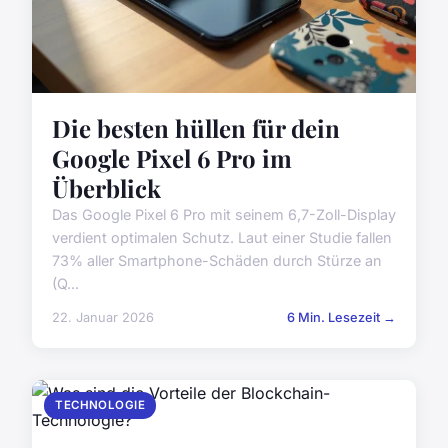
Die besten hüllen für dein
Google Pixel 6 Pro im
Überblick
Das Google Pixel 6 Pro mit seinem 6,7-Zoll-Display
verdient optimalen Schutz. Laut einer Studie fallen
73% aller Smartphone-Schäden durch Stürze an
(Q...
22. Januar 2026
6 Min. Lesezeit →
TECHNOLOGIE