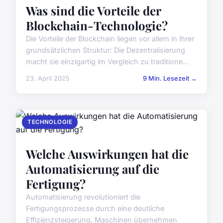
Was sind die Vorteile der
Blockchain-Technologie?
Die Vorteile der Blockchain liegen vor allem in ihrer
grundsätzlichen Struktur: Die Dezentralisierung
macht sie einzigartig im Vergleich zu traditione...
23. April 2025
9 Min. Lesezeit →
TECHNOLOGIE
Welche Auswirkungen hat die
Automatisierung auf die
Fertigung?
Automatisierung revolutioniert die
Fertigungsprozesse durch eine deutliche
Effizienzsteigerung. Maschinen übernehmen